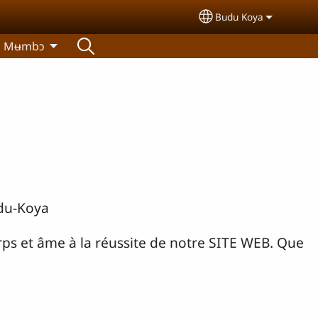
Budu Koya
Select your langua
Mʉmbɔ
udu-Koya
s et âme à la réussite de notre SITE WEB. Que