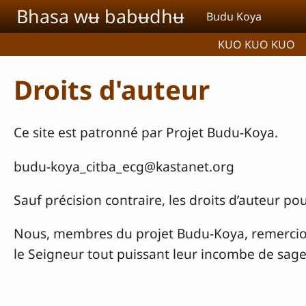
Aller au contenu principal
Bhasa wʉ babʉdhʉ
Budu Koya
KUO KUO KUO
Droits d'auteur
Ce site est patronné par Projet Budu-Koya.
budu-koya_citba_ecg@kastanet.org
Sauf précision contraire, les droits d’auteur 
Nous, membres du projet Budu-Koya, remercions
le Seigneur tout puissant leur incombe de sage