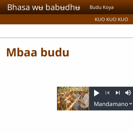
Aller au contenu principal
Bhasa wʉ babʉdhʉ
Budu Koya
KUO KUO KUO
Mbaa budu
Jouer
So
Précédent
Suivant