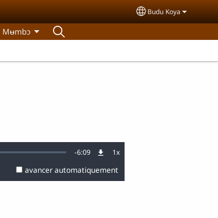
Budu Koya
Select your langua
Mʉmbɔ
Remaining
-
6:09
1x
Vitesse
de
lecture
avancer automatiquement
Time