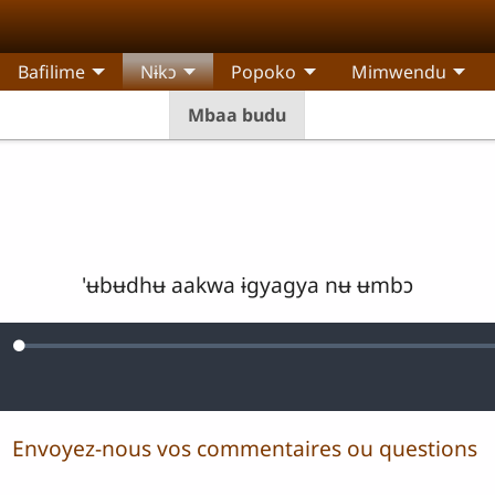
Bafilime
Nɨkɔ
Popoko
Mimwendu
Mbaa budu
'ʉbʉdhʉ aakwa ɨgyagya nʉ ʉmbɔ
Loaded
:
urdine
0.27%
Envoyez-nous vos commentaires ou questions