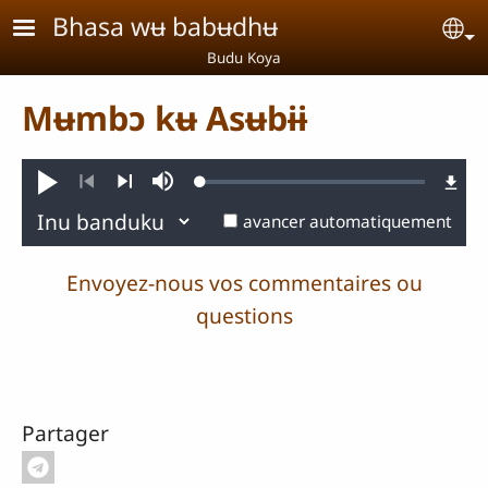
Aller au contenu principal
Bhasa wʉ babʉdhʉ
Se
Budu Koya
Mʉmbɔ kʉ Asʉbɨɨ
Loaded
:
Jouer
Sourdine
0.39%
Précédent
Suivant
avancer automatiquement
Envoyez-nous vos commentaires ou
questions
Partager