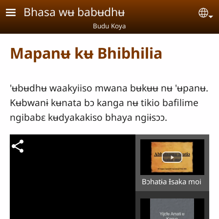
Aller au contenu principal
Bhasa wʉ babʉdhʉ
Se
Budu Koya
Mapanʉ kʉ Bhibhilia
'ʉbʉdhʉ waakyiiso mwana bʉkʉʉ nʉ 'ʉpanʉ.
Kʉbwanɨ kʉnata bɔ kanga nʉ tikio bafilime
ngibabɛ kʉdyakakiso bhaya ngiɨsɔɔ.
Bɔhatɨa Ɨsaka moi