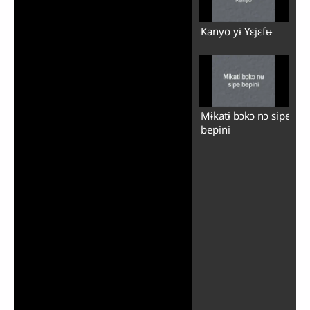
Kanyo yɨ Yɛjɛfʉ
Mɨkatɨ bɔkɔ nɔ sipe
bepini