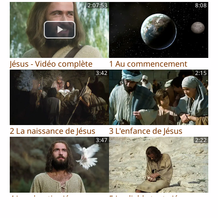
2:07:53
8:08
Jésus - Vidéo complète
1 Au commencement
3:42
2:15
2 La naissance de Jésus
3 L'enfance de Jésus
3:47
2:22
4 Jean baptise Jésus
5 Le diable tente Jésus
3:07
1:02