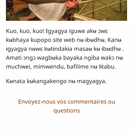
Kuo, kuo, kuo! Ɨgyagya iguwe akʉ ɔwɛ
kʉbhaya kupopo site web nʉ ɨbʉdhʉ. Kanʉ
ɨgyagya nʉwɛ kʉtɨndakɨa masaʉ kʉ ɨbʉdhʉ .
Amati ɔngɔ wagbʉka bayaka ngiba wakɔ nʉ
muchwei, mimwendu, bafilime nʉ lɨtabu.
Kʉnata kʉkangakengo nʉ magyagya.
Envoyez-nous vos commentaires ou
questions