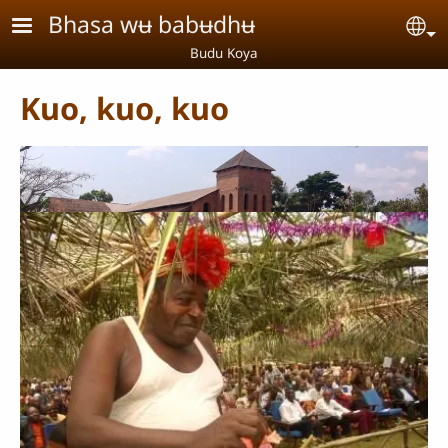
Aller au contenu principal
Bhasa wʉ babʉdhʉ
Se
Budu Koya
Kuo, kuo, kuo