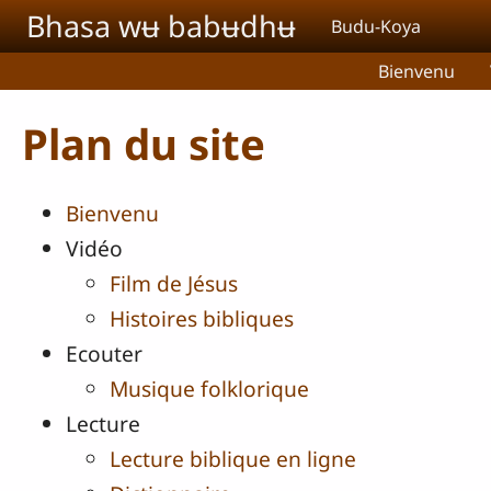
Aller au contenu principal
Bhasa wʉ babʉdhʉ
Budu-Koya
Bienvenu
Plan du site
Bienvenu
Vidéo
Film de Jésus
Histoires bibliques
Ecouter
Musique folklorique
Lecture
Lecture biblique en ligne