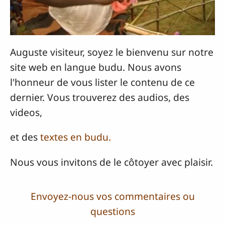
Auguste visiteur, soyez le bienvenu sur notre
site web en langue budu. Nous avons
l'honneur de vous lister le contenu de ce
dernier. Vous trouverez des audios, des
videos,
et des
textes en budu.
Nous vous invitons de le côtoyer avec plaisir.
Envoyez-nous vos commentaires ou
questions