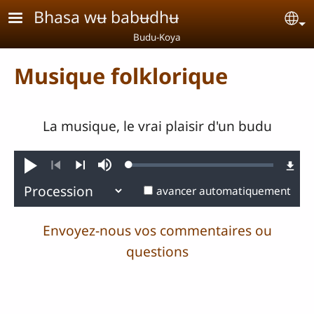
Aller au contenu principal
Bhasa wʉ babʉdhʉ
Se
Budu-Koya
Musique folklorique
La musique, le vrai plaisir d'un budu
Loaded
:
Jouer
Sourdine
0.27%
Précédent
Suivant
avancer automatiquement
Envoyez-nous vos commentaires ou
questions