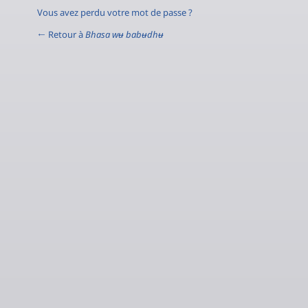
Vous avez perdu votre mot de passe ?
← Retour à
Bhasa wʉ babʉdhʉ