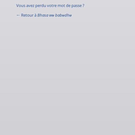
Vous avez perdu votre mot de passe ?
← Retour à
Bhasa wʉ babʉdhʉ